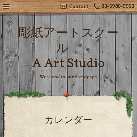
03-5980-9953
Contact
彫紙アートスクー
ル
A Art Studio
Welcome to our homepage
カレンダー