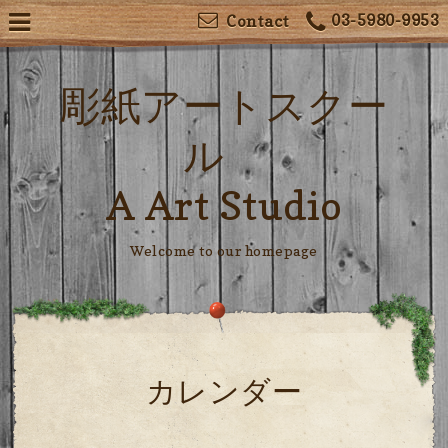
03-5980-9953
Contact
彫紙アートスクー
ル
A Art Studio
Welcome to our homepage
カレンダー