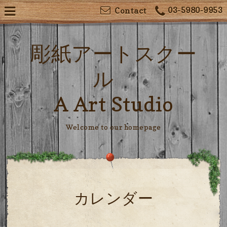
03-5980-9953
Contact
彫紙アートスクー
ル
A Art Studio
Welcome to our homepage
カレンダー