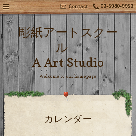
03-5980-9953
Contact
彫紙アートスクー
ル
A Art Studio
Welcome to our homepage
カレンダー