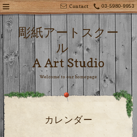
03-5980-9953
Contact
彫紙アートスクー
ル
A Art Studio
Welcome to our homepage
カレンダー