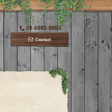
03-5980-9953
Contact
ー