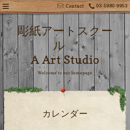
03-5980-9953
Contact
彫紙アートスクー
ル
A Art Studio
Welcome to our homepage
カレンダー