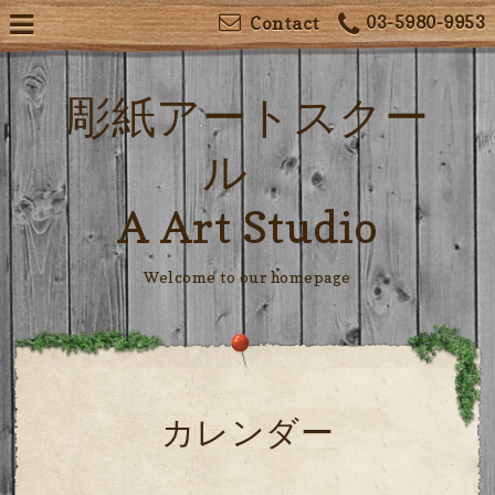
03-5980-9953
Contact
彫紙アートスクー
ル
A Art Studio
Welcome to our homepage
カレンダー