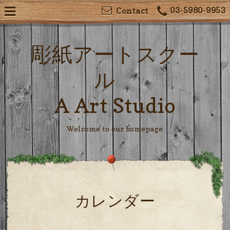
03-5980-9953
Contact
彫紙アートスクー
ル
A Art Studio
Welcome to our homepage
カレンダー