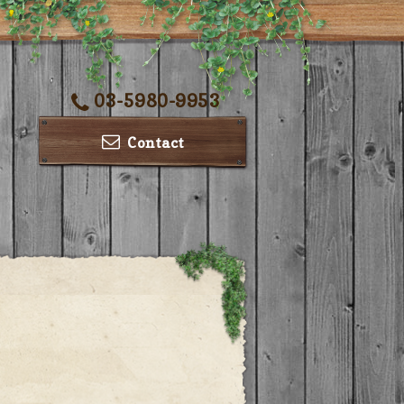
03-5980-9953
Contact
ー