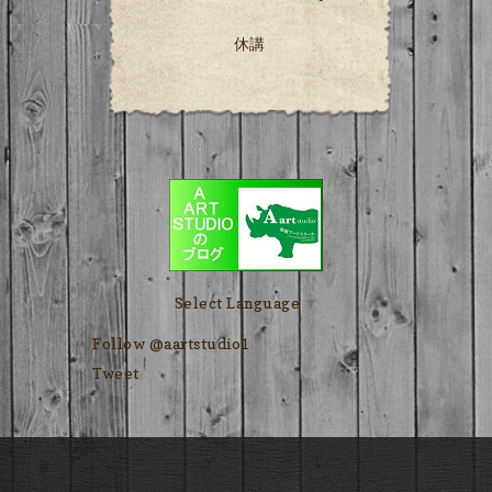
休講
Select Language
▼
Follow @aartstudio1
Tweet