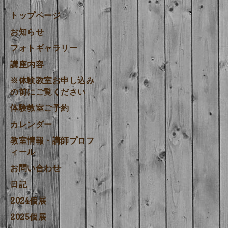
トップページ
お知らせ
フォトギャラリー
講座内容
※体験教室お申し込み
の前にご覧ください
体験教室ご予約
カレンダー
教室情報・講師プロフ
ィール
お問い合わせ
日記
2024個展
2025個展