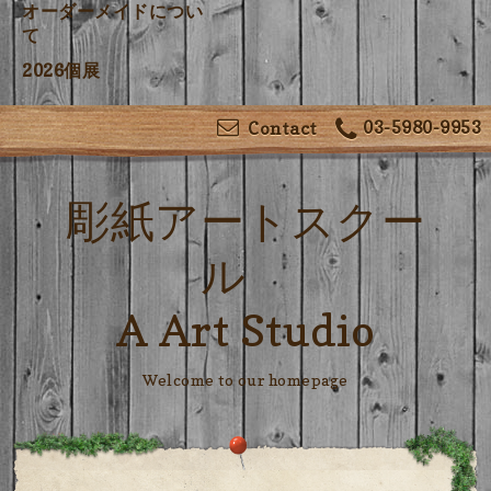
オーダーメイドについ
て
2026個展
03-5980-9953
Contact
彫紙アートスクー
ル
A Art Studio
Welcome to our homepage