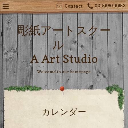
03-5980-9953
Contact
彫紙アートスクー
ル
A Art Studio
Welcome to our homepage
カレンダー