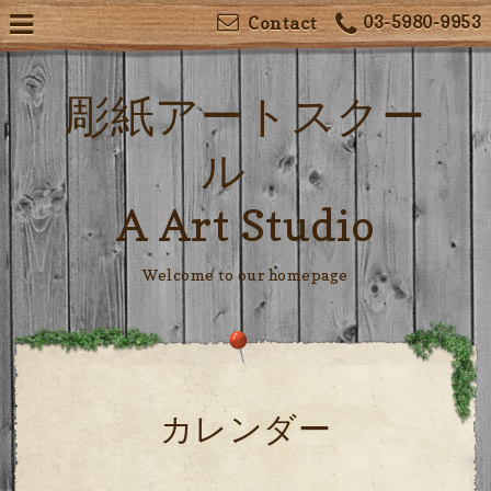
03-5980-9953
Contact
彫紙アートスクー
ル
A Art Studio
Welcome to our homepage
カレンダー