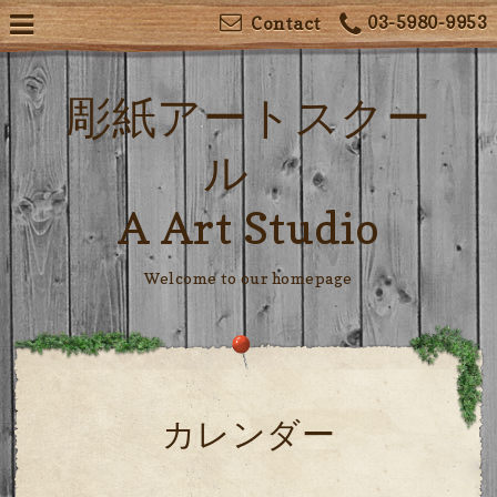
03-5980-9953
Contact
彫紙アートスクー
ル
A Art Studio
Welcome to our homepage
カレンダー