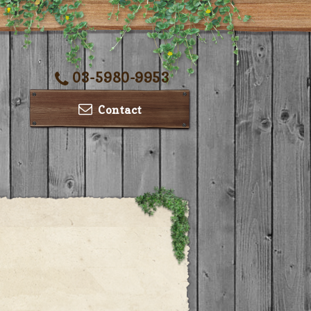
03-5980-9953
Contact
ー