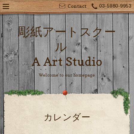
03-5980-9953
Contact
彫紙アートスクー
ル
A Art Studio
Welcome to our homepage
カレンダー