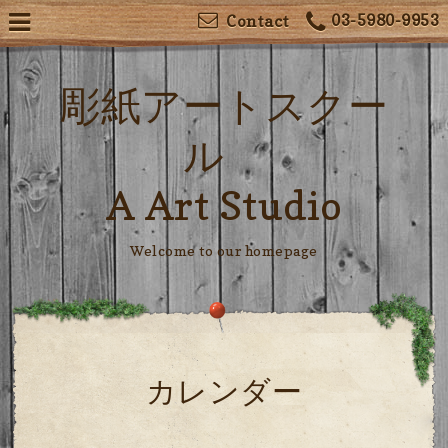
03-5980-9953
Contact
彫紙アートスクー
ル
A Art Studio
Welcome to our homepage
カレンダー