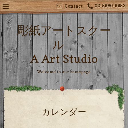
03-5980-9953
Contact
彫紙アートスクー
ル
A Art Studio
Welcome to our homepage
カレンダー