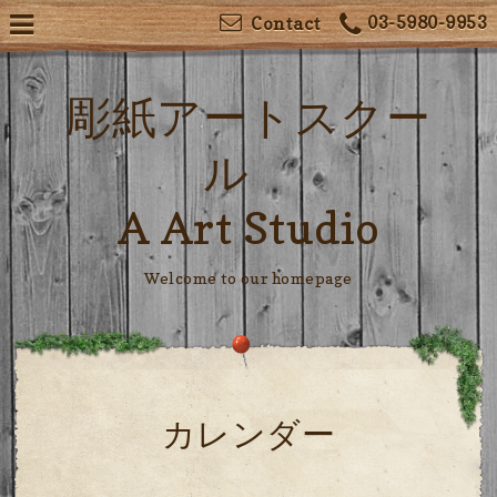
03-5980-9953
Contact
彫紙アートスクー
ル
A Art Studio
Welcome to our homepage
カレンダー