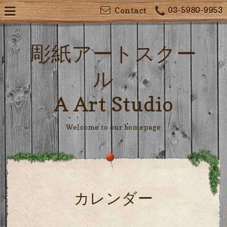
03-5980-9953
Contact
彫紙アートスクー
ル
A Art Studio
Welcome to our homepage
カレンダー