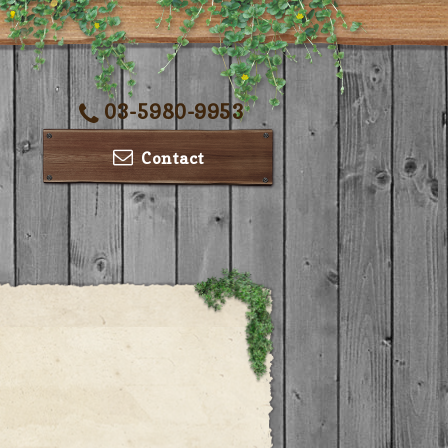
03-5980-9953
Contact
ー