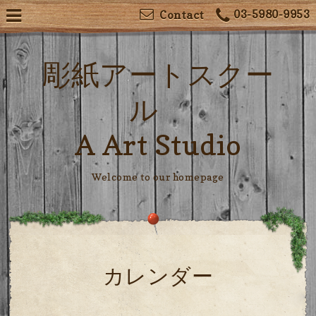
03-5980-9953
Contact
彫紙アートスクー
ル
A Art Studio
Welcome to our homepage
カレンダー