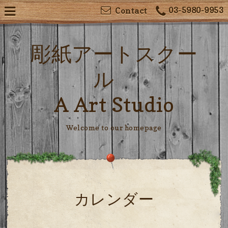
03-5980-9953
Contact
彫紙アートスクー
ル
A Art Studio
Welcome to our homepage
カレンダー