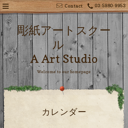
03-5980-9953
Contact
彫紙アートスクー
ル
A Art Studio
Welcome to our homepage
カレンダー