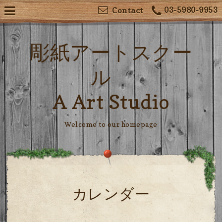
03-5980-9953
Contact
彫紙アートスクー
ル
A Art Studio
Welcome to our homepage
カレンダー