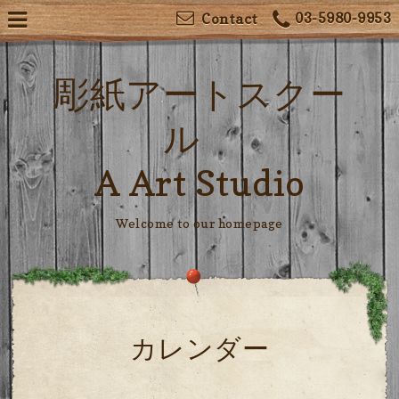
03-5980-9953
Contact
彫紙アートスクー
ル
A Art Studio
Welcome to our homepage
カレンダー