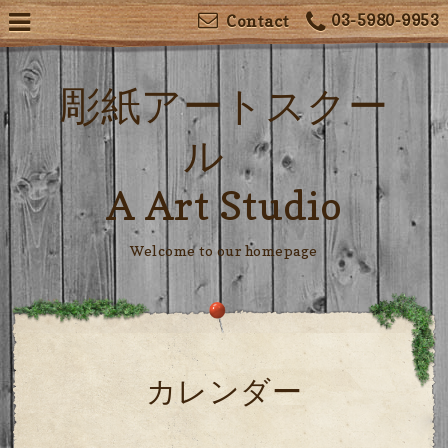
03-5980-9953
Contact
彫紙アートスクー
ル
A Art Studio
Welcome to our homepage
カレンダー