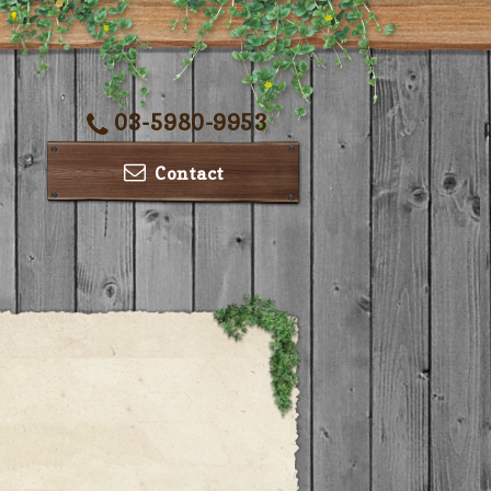
03-5980-9953
Contact
ー