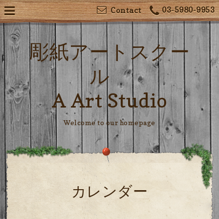
03-5980-9953
Contact
彫紙アートスクー
ル
A Art Studio
Welcome to our homepage
カレンダー