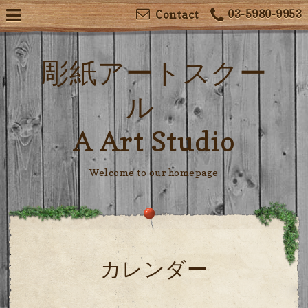
03-5980-9953
Contact
彫紙アートスクー
ル
A Art Studio
Welcome to our homepage
カレンダー