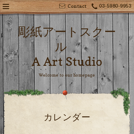
03-5980-9953
Contact
彫紙アートスクー
ル
A Art Studio
Welcome to our homepage
カレンダー