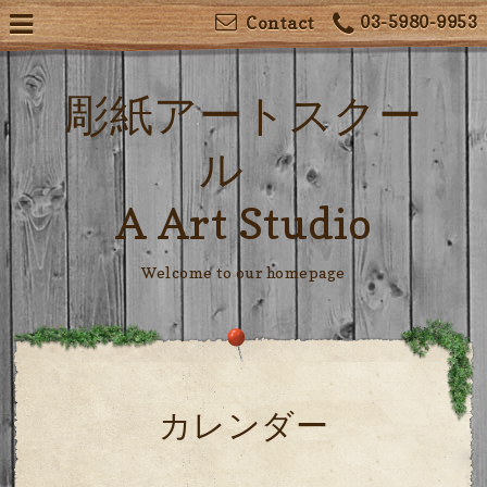
03-5980-9953
Contact
彫紙アートスクー
ル
A Art Studio
Welcome to our homepage
カレンダー