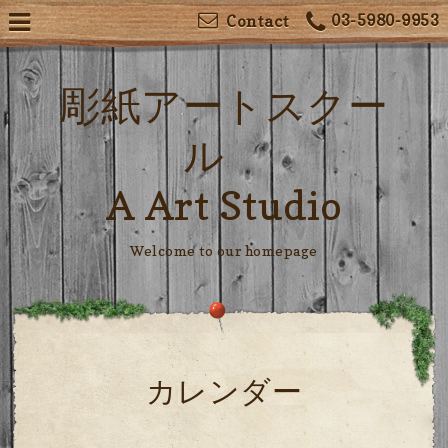
03-5980-9953
Contact
彫紙アートスクー
ル
A Art Studio
Welcome to our homepage
カレンダー