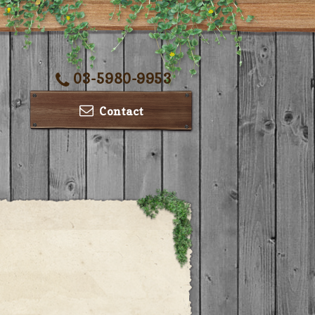
03-5980-9953
Contact
ー