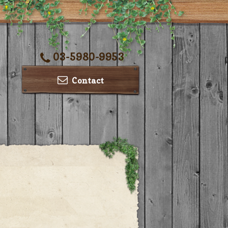
03-5980-9953
Contact
ー