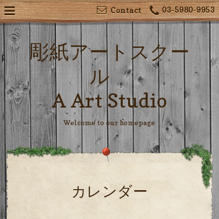
03-5980-9953
Contact
彫紙アートスクー
ル
A Art Studio
Welcome to our homepage
カレンダー