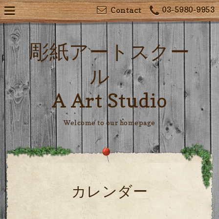
03-5980-9953
Contact
彫紙アートスクー
ル
A Art Studio
Welcome to our homepage
カレンダー