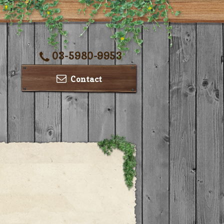
03-5980-9953
Contact
ー