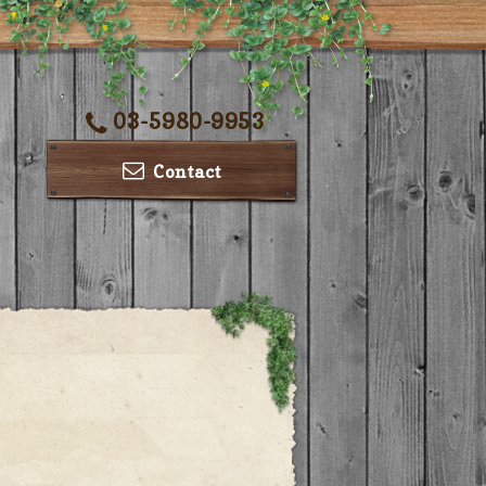
03-5980-9953
Contact
ー