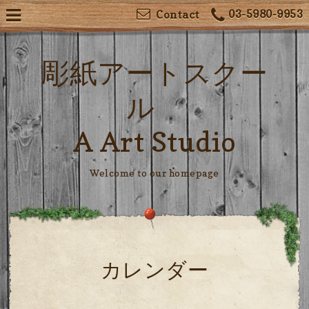
03-5980-9953
Contact
彫紙アートスクー
ル
A Art Studio
Welcome to our homepage
カレンダー