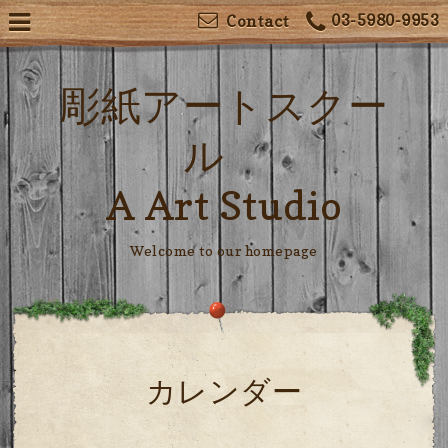
03-5980-9953
Contact
彫紙アートスクー
ル
A Art Studio
Welcome to our homepage
カレンダー