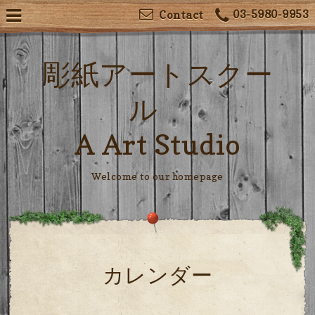
03-5980-9953
Contact
彫紙アートスクー
ル
A Art Studio
Welcome to our homepage
カレンダー