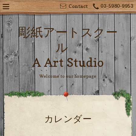
03-5980-9953
Contact
彫紙アートスクー
ル
A Art Studio
Welcome to our homepage
カレンダー