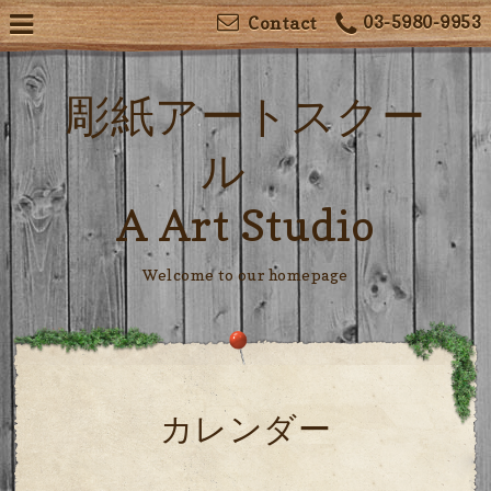
03-5980-9953
Contact
彫紙アートスクー
ル
A Art Studio
Welcome to our homepage
カレンダー