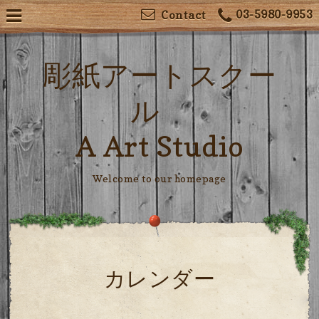
03-5980-9953
Contact
彫紙アートスクー
ル
A Art Studio
Welcome to our homepage
カレンダー