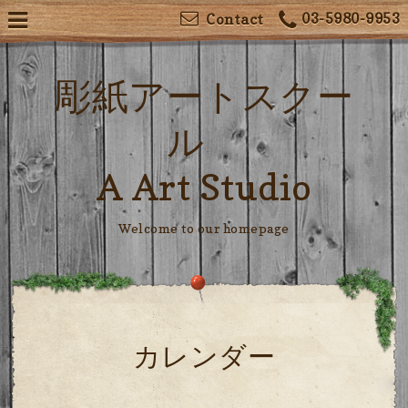
03-5980-9953
Contact
彫紙アートスクー
ル
A Art Studio
Welcome to our homepage
カレンダー