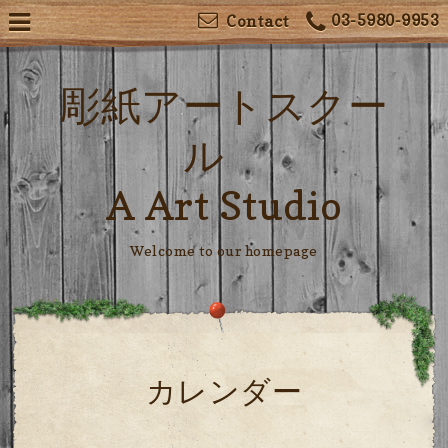
03-5980-9953
Contact
彫紙アートスクー
ル
A Art Studio
Welcome to our homepage
カレンダー