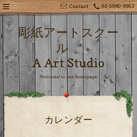
03-5980-9953
Contact
彫紙アートスクー
ル
A Art Studio
Welcome to our homepage
カレンダー