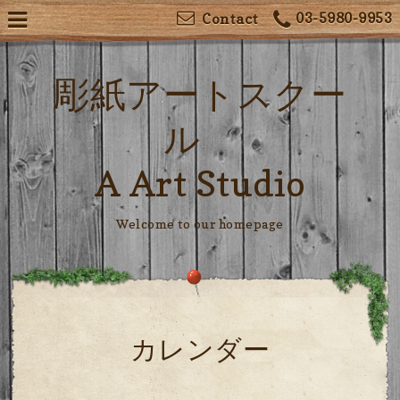
03-5980-9953
Contact
彫紙アートスクー
ル
A Art Studio
Welcome to our homepage
カレンダー