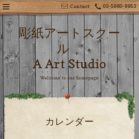
03-5980-9953
Contact
彫紙アートスクー
ル
A Art Studio
Welcome to our homepage
カレンダー